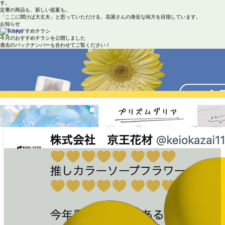
お花を扱う毎日は、きれいなだけじゃなく、忙しくて、時間との勝負。
だからこそ私たちは、必要なものをきちんと揃え、安心して頼れる存在でありたいと思っていま
す。
定番の商品も、新しい提案も。
「ここに聞けば大丈夫」と思っていただける、花屋さんの身近な味方を目指しています。
お知らせ
​今月のおすすめチラシ
今月のおすすめチラシを公開しました
​過去のバックナンバーも合わせてご覧ください！
在庫状況を更新しました
人気のブルー系は予約分まで完売中です。
​次回の到着をお待ちいただいております。
夏季休業のお知らせ
営業日カレンダー（8月）をご覧ください！​
連休前のご注文はお早めに〜
トピックス
​社内の日常や
​変な企画や
まじめな商品紹介
​SNSやってます
ぜひフォローしてください