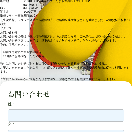
リボン、フローラテープ、ワイヤー等の在庫が豊富に揃います。
会社名・商号 株式会社 京王花材
所在地 〒330-0801 埼玉県さいたま市大宮区土手町1-302-5
TEL 048-668-1132
FAX 048-668-1137
資本金 1000万円
業種フラワー事業関係者様
（生花店様、フラワースクール講師の方、冠婚葬祭業者様など）を対象とした、花用資材・材料の
卸売
アクセス
お問い合わせ
お問い合わせの際は「個人情報保護方針」をお読みになり、ご同意の上お問い合わせください。
お問い合わせ内容によっては、以下のようなご対応をさせていただく場合がございます。
予めご了承ください。
◎書面や電話で回答する場合
◎回答にお時間をいただく場合
当社はお問い合わせに対する回答やご要望いただいた資料提供などのためだけに、
ご記入いただきましたお名前、ご住所などの個人情報を当社個人情報保護方針に従って利用いたし
ます。
ご返信に時間がかかる場合がありますので、お急ぎの方はお電話でお問い合わせ下さい。
お問い合わせ
姓
*